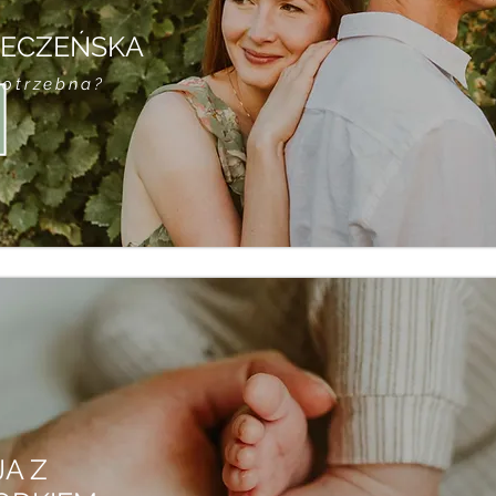
ZECZEŃSKA
potrzebna?
JA Z