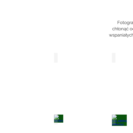
Fotogra
chłonąć oc
wspaniałych
GRUZJA
MALTA
TATRY
CALABRI