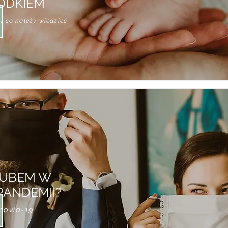
ODKIEM
 i co należy wiedzieć
LUBEM W
PANDEMII?
 covid-19