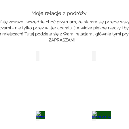
Moje relacje z podróży.
fuję zawsze i wszędzie choć przyznam, że staram się przede wsz
zami - nie tylko przez wizjer aparatu ;) A widzę piękne rzeczy i
 miejscach! Tutaj podzielę się z Wami relacjami, głównie tymi p
ZAPRASZAM!
NORWEGIA
IZRAEL
A (Włochy)
TATRY
PORTUGALIA