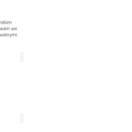
ystkim
 bywam we
rywatnymi.
HISZPANIA (Camino de Santiago)
KARKONOSZE