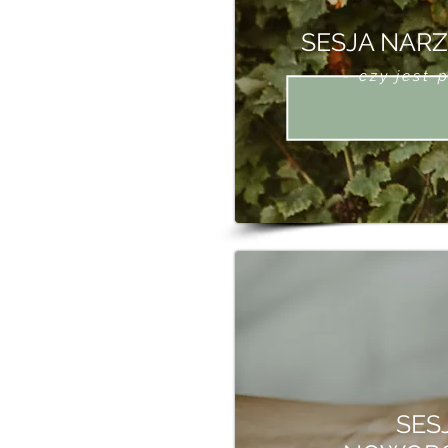
SESJA NAR
- czy jest 
SES