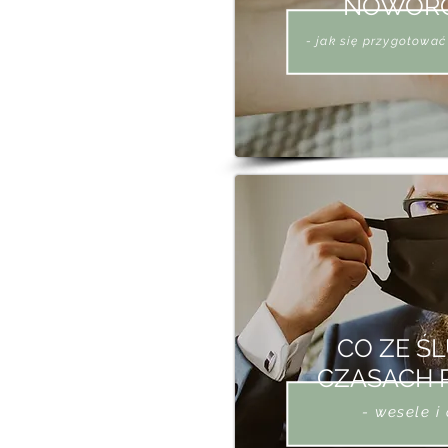
NOWOR
- jak się przygotować
CO ZE Ś
CZASACH 
- wesele i