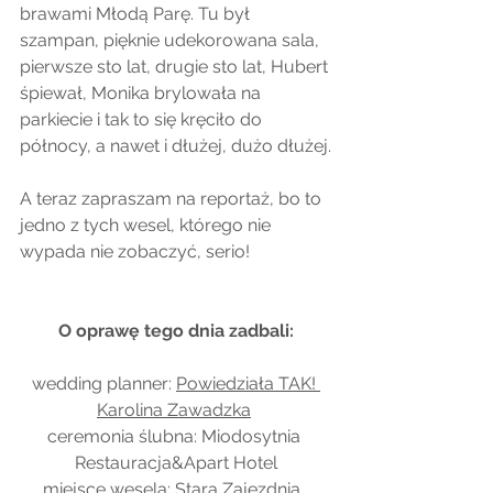
brawami Młodą Parę. Tu był 
szampan, pięknie udekorowana sala, 
pierwsze sto lat, drugie sto lat, Hubert 
śpiewał, Monika brylowała na 
parkiecie i tak to się kręciło do 
północy, a nawet i dłużej, dużo dłużej.
A teraz zapraszam na reportaż, bo to 
jedno z tych wesel, którego nie 
wypada nie zobaczyć, serio!
O oprawę tego dnia zadbali:
wedding planner: 
Powiedziała TAK! 
Karolina Zawadzka
ceremonia ślubna: Miodosytnia 
Restauracja&Apart Hotel
miejsce wesela: Stara Zajezdnia, 