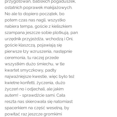
przygotowań, babskich pogaduszek, 
ostatnich poprawek makijażowych. 
No ale to dopiero początek, bo 
potem czas nas nagli, wszystko 
nabiera tempa, goście z kieliszkiem 
szampana jeszcze sobie plotkują, pan 
urzędnik przyjeżdża, wchodzą i Oni, 
goście klaszczą, pojawiają się 
pierwsze łzy wzruszenia, następnie 
ceremonia, tu raczej przede 
wszystkim dużo śmiechu, w tle 
kwartet smyczkowy, padły 
najważniejsze kwestie, więc było też 
kwietne konfetti, życzenia, dużo 
życzeń no i odjechali, ale jakim 
autem! - sprawdźcie sami. Cała 
reszta nas skierowała się natomiast 
spacerkiem na część weselną, by 
powitać raz jeszcze gromkimi 