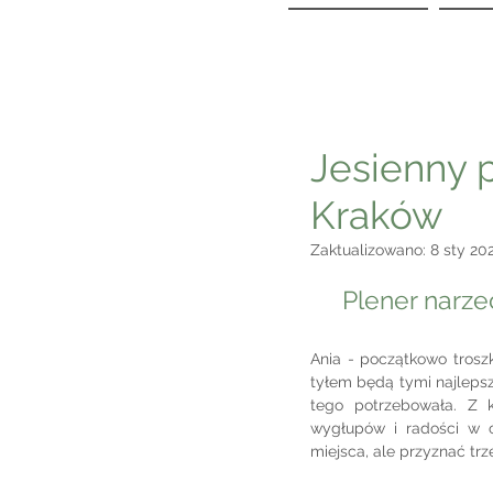
Jesienny 
Kraków
Zaktualizowano:
8 sty 20
Plener narze
Ania - początkowo troszk
tyłem będą tymi najlepszy
tego potrzebowała. Z k
wygłupów i radości w c
miejsca, ale przyznać trz