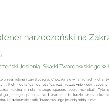
plener narzeczeński na Zakr
21
czeński Jesienią. Skałki Twardowskiego w 
ę onieśmielona i zawstydzona. Chowała się w ramionach Piotra, twi
mi. Piotr - do tańca i do różańca, rozśmieszał Anię kiedy trzeba, p
ażdą kolejną minutą naszego spaceru oboje rozkwitali! Tyle cz
iągu jednego spaceru... No i wiadomo, to ludzie tworzą niezap
eba, że krakowskie skałki Twardowskiego jesienią robią klimat! 