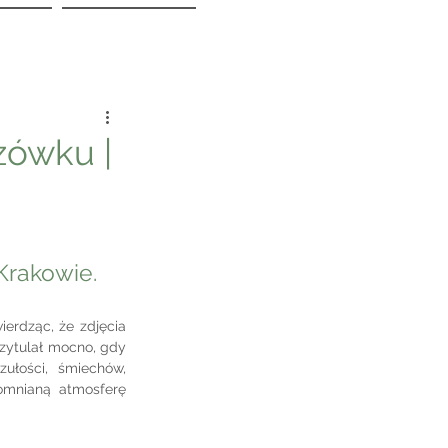
zówku |
Krakowie.
erdząc, że zdjęcia 
rzytulał mocno, gdy 
ułości, śmiechów, 
omnianą atmosferę 