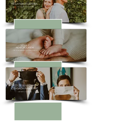
SESJA NARZECZEŃSKA
- czy jest potrzebna?
SESJA Z
NOWORODKIEM
- jak się przygotować i co należy wiedzieć
SESJA NARZECZEŃSKA
- czy jest potrzebna?
CO ZE ŚLUBEM W
CZASACH PANDEMII?
- wesele i covid-19